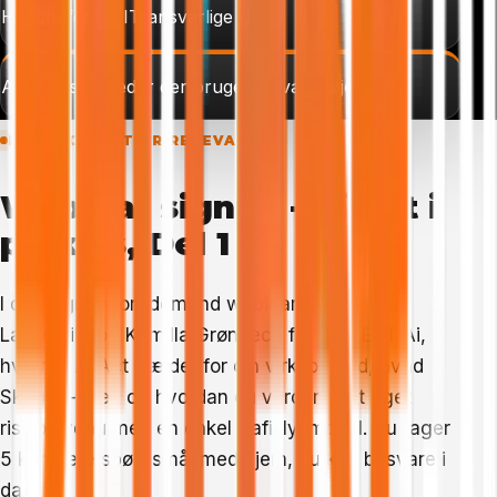
HR-chefer og IT-ansvarlige
Alle virksomheder der bruger Ai-værktøjer
HVORFOR DET ER RELEVANT
Webinar signup - Ai Act i
praksis, Del 1
I dette gratis on-demand webinar gennemgår
Lasse Siig og Kamilla Grønbech fra ZELLERT Ai,
hvornår Ai Act gælder for din virksomhed, hvad
Skygge-Ai er, og hvordan du vurderer dit eget
risikoniveau med en enkel trafiklysmodel. Du tager
5 konkrete spørgsmål med hjem, du kan besvare i
dag.