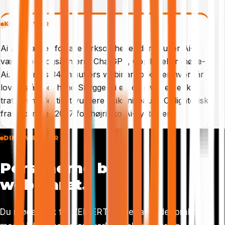
KORT SVAR
Ai Act gælder for alle virksomheder der bruger Ai-
værktøjer - også internt ChatGPT, Copilot eller møde-
Ai. Det gratis 34-minutters webinar forklarer hvornår
loven slår ind, hvad Skygge-Ai er, og giver en enkel
trafiklysmodel til at vurdere risikoniveauet. Obligatorisk
fra december 2027 for højrisiko Ai-systemer.
DINE VÆRTER
Personerne bag
webinaret.
Du møder folk fra ZELLERT Ai, der arbejder praktisk