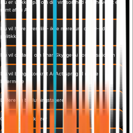
Du er usikker på, om din virksomhed overhovedet er
ramt af Ai Act
Du vil have overblik - ikke mere jura og 80-siders
politikker
Du vil opdage, om I har Skygge-Ai i organisationen
Du vil bringe konkret Ai Act-sprog til næste
ledermøde
Ledere og beslutningstagere
CEO'er og direktører