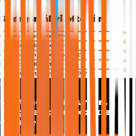
FAQ
Spørgsmål vi ofte får.
Hvem er webinaret til?
+
Skal jeg forberede noget?
+
Hvornår kan jeg se webinaret?
+
Er det virkelig gratis?
+
Er Ai Act det samme som GDPR?
+
KLAR?
Start med ressourcen.
Brug den på en konkret
opgave.