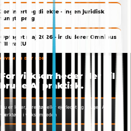
Jordnært og direkte - ingen juridisk
tungt sprog
Optaget maj 2026 - inkluderer Omnibus
VII fra EU
HVEM ER DET FOR?
For virksomheder der vil
bruge Ai praktisk.
Du er leder, direktør eller ejerledet og bruger Ai-
værktøjer i virksomheden