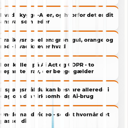
Hvad Skygge-Ai er, og hvorfor det er dit
ansvar som leder
Trafiklysmodellen: grøn, gul, orange og
rød - hvad kræver hvad
Forskellen på Ai Act og GDPR - to
separate krav, der begge gælder
5 spørgsmål du kan besvare allerede i
dag om din virksomheds Ai-brug
On-demand video - se det hvornår det
passer dig