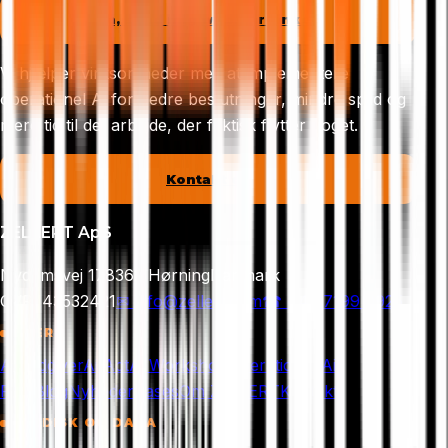
Ja, send mig webinar-linket
Vi hjælper virksomheder med at implementere
operationel Ai for bedre beslutninger, mindre spild og
mere tid til det arbejde, der faktisk flytter noget.
Kontakt os
ZELLERT ApS
Nydamsvej 17
8362 Hørning
Danmark
CVR:
43532421
✉
info@zellert.com
☎
+45 7199 0925
SIDER
Ai-rådgiver
Ai Act
Ai Workshop
Operationel Ai
PRO
Blog
Nyheder
Cases
Om ZELLERT
Kontakt
JURIDISK OG DATA