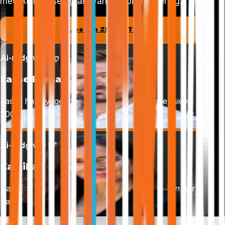
med Ai, ledelse og ansvarlig implementering.
Læs om ZELLERT Ai
Ai-rådgiver og CEO
Lasse Biegala Siig
Lasse har bygget og drevet 14 virksomheder siden
2009 - med en samlet omsætning på over 100M kr.
Ai-rådgiver | Ai-Act konsulent
Kamilla Grønbech
Kamilla er finansbachelor med Master i skat og har
baggrund fra Skattestyrelsen.