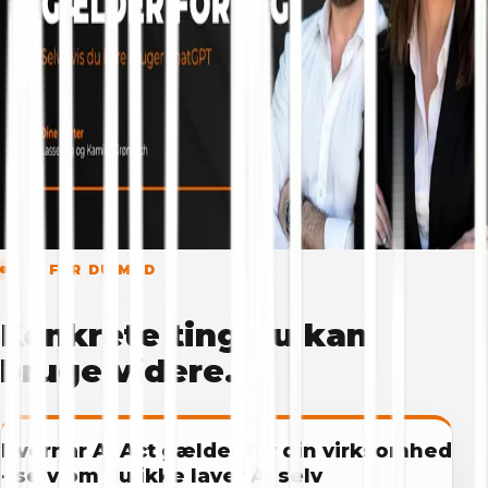
TILMELD DIG
Ja, send mig webinar-linket
Indlæser formular...
Du kan altid afmelde dig igen. Ingen spam. Vi er trods
alt fra Jylland.
DET FÅR DU MED
Konkrete ting du kan
bruge videre.
Hvornår Ai Act gælder for din virksomhed
- selv om du ikke laver Ai selv