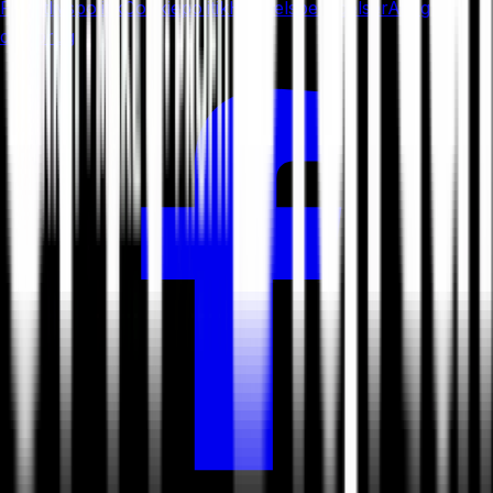
Privatlivspolitik
Cookiepolitik
Handelsbetingelser
Ai og
databrug