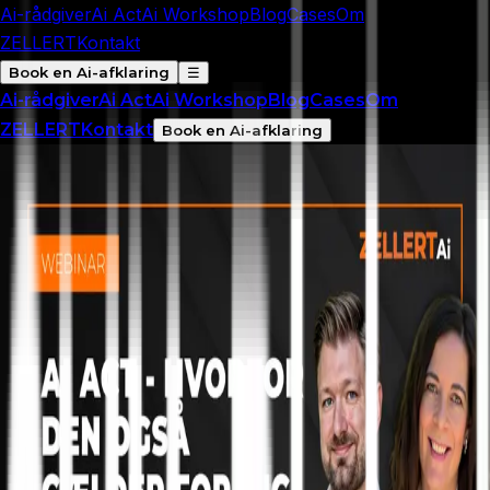
Ai-rådgiver
Ai Act
Ai Workshop
Blog
Cases
Om
ZELLERT
Kontakt
Book en Ai-afklaring
☰
Ai-rådgiver
Ai Act
Ai Workshop
Blog
Cases
Om
ZELLERT
Kontakt
Book en Ai-afklaring
GRATIS WEBINAR — DEL 1 AF 4
Din virksomhed
bruger Ai. Er du klar
til Ai Act?
Forstå EU's Ai-forordning på 34 minutter - helt
jordnær, uden juridisk tungt sprog. Lasse og Kamilla
fra ZELLERT Ai guider dig gennem det, der faktisk
betyder noget for dig som leder.